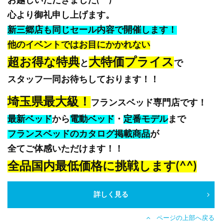
お越しいただきました(^^)
心より御礼申し上げます。
新三郷店も同じセール内容で開催します！
他のイベントではお目にかかれない
超お得な特典
大特価プライス
と
で
スタッフ一同お待ちしております！！
埼玉県最大級！
フランスベッド専門店です！
最新ベッド
から
電動ベッド
・
定番モデル
まで
フランスベッドのカタログ掲載商品
が
全てご体感いただけます！！
全品国内最低価格に挑戦します(^^)
詳しく見る
ページの上部へ戻る