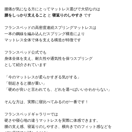
腰痛が気になる方にとってマットレス選びで大切なのは
腰をしっかり支えること
と
寝返りのしやすさ
です
フランスベッドの高密度連続スプリングマットレスは
一本の鋼線を編み込んだスプリング構造により
マットレス全体で体を支える構造が特徴です
フランスベッド公式でも
身体全体を支え、耐久性や通気性を保つスプリング
として紹介されています
「今のマットレスが柔らかすぎる気がする」
「朝起きると腰が重い」
「硬めが良いと言われても、どれを選べばいいかわからない」
そんな方は、実際に寝比べてみるのが一番です！
フランスベッドギャラリーでは
硬さや寝心地の違うマットレスを実際に体感できます。
腰の支え感、寝返りのしやすさ、横向きでのフィット感などを