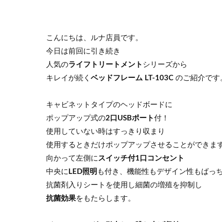
こんにちは、ルナ店員です。
今日は前回に引き続き
人気の
ライフトリートメント
シリーズから
キレイが続く
ベッドフレーム LT-103C
のご紹介です
キャビネットタイプのヘッドボードに
ポップアップ式の
2口USBポート
付！
使用していない時はすっきり収まり
使用するときだけポップアップさせることができま
向かって左側に
スイッチ付1口コンセント
中央に
LED照明
も付き、機能性もデザイン性もばっ
抗菌剤入りシートを使用し細菌の増殖を抑制し
抗菌効果
をもたらします。