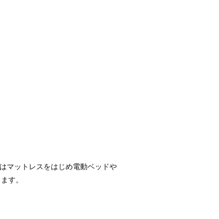
はマットレス
をはじめ電動ベッドや
ります。