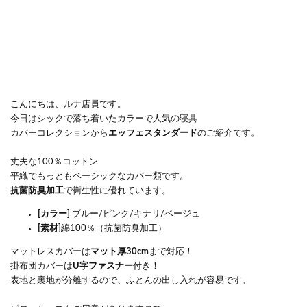
こんにちは、ルナ店員です。
今日は
シックで落ち着いたカラーで人気の寝具
カバーコレクションから
エッフェスタンダード
のご紹介です。
丈夫な100％コットン
平織でもっともベーシックなカバー類です。
抗菌防臭加工
で衛生性に優れています。
[カラー]
ブルー/ピンク/キナリ/ベージュ
[素材]
綿100％（抗菌防臭加工）
マットレスカバーは
マット厚30cm
まで対応！
掛布団カバーは
U字ファスナー
付き！
表地と裏地が分離するので、ふとんの出し入れが容易です。